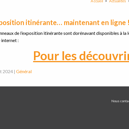
Accueil
Actualités
position itinérante… maintenant en ligne 
nneaux de l’exposition itinérante sont dorénavant disponibles à la
 internet :
Pour les découvri
et 2024 |
Général
Nous conta