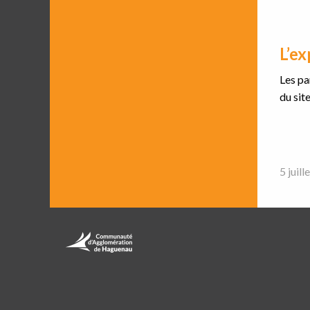
L’ex
Les pa
du site
5 juill