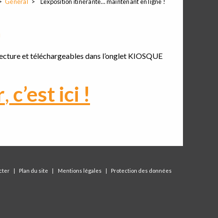
Général
L’exposition itinérante… maintenant en ligne !
!
 lecture et téléchargeables dans l’onglet KIOSQUE
r
,
c’est ici !
cter
Plan du site
Mentions légales
Protection des données