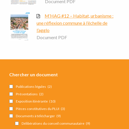
Document PDF
M’HAG #12 – Habitat, urbanisme :
une réflexion commune à l’échelle de
l’agglo
Document PDF
Chercher un document
Publications légales
(2)
Présentations
(2)
Exposition itinérante
(10)
Pièces constitutives du PLUI
(3)
Documents à télécharger
(9)
Délibérations du conseil communautaire
(9)